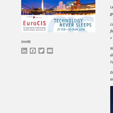
L
g
L
f
«
SHARE
N
LinkedIn
Facebook
Twitter
Email
é
l
E
a