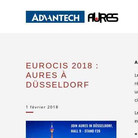
A
EUROCIS 2018 :
AURES À
L
DÜSSELDORF
r
u
ci
1 février 2018
L
e
«