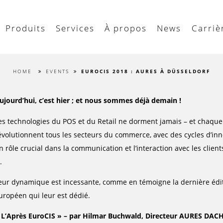
Produits
Services
À propos
News
Carriè
HOME
EVENTS
EUROCIS 2018 : AURES À DÜSSELDORF
ujourd’hui, c’est hier ; et nous sommes déjà demain !
es technologies du POS et du Retail ne dorment jamais – et chaque 
évolutionnent tous les secteurs du commerce, avec des cycles d’inn
n rôle crucial dans la communication et l’interaction avec les client
.
eur dynamique est incessante, comme en témoigne la dernière édit
uropéen qui leur est dédié.
 L’Après EuroCIS » – par Hilmar Buchwald, Directeur AURES DA