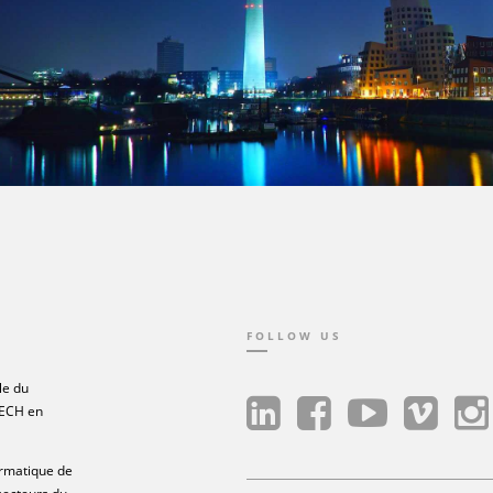
FOLLOW US
le du
TECH en
ormatique de