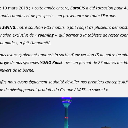
e 10 mars 2018 ;
« cette année encore,
EuroCIS
a été l’occasion pour A
rands comptes et de prospects – en provenance de toute l’Europe.
a
SWING
, notre solution POS mobile, a fait l’objet de plusieurs démons
onction exclusive de «
roaming
», qui permet à la tablette de rester co
 nomade », a fait l’unanimité.
ous avons également annoncé la sortie d’une version
I5
de notre termi
largie de nos systèmes
YUNO Kiosk
, avec un format de 27 pouces inédit
’univers de la borne.
nfin, nous avons également souhaité dévoiler nos premiers concepts AUR
xe de développement produits du Groupe AURES…à suivre ! »