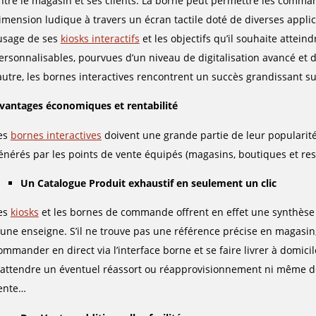
ntre le magasin et ses clients. La borne peut permettre les comm
imension ludique à travers un écran tactile doté de diverses applic
’usage de ses
kiosks interactifs
et les objectifs qu’il souhaite attein
ersonnalisables, pourvues d’un niveau de digitalisation avancé et d
’autre, les bornes interactives rencontrent un succès grandissant su
vantages économiques et rentabilité
es
bornes interactives
doivent une grande partie de leur popularité 
énérés par les points de vente équipés (magasins, boutiques et resta
Un Catalogue Produit exhaustif en seulement un clic
es
kiosks
et les bornes de commande offrent en effet une synthèse a
’une enseigne. S’il ne trouve pas une référence précise en magasin
ommander en direct via l’interface borne et se faire livrer à domicil
’attendre un éventuel réassort ou réapprovisionnement ni même de 
ente…