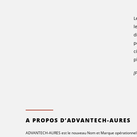
L
l
d
p
c
p
[
A PROPOS D’ADVANTECH-AURES
ADVANTECH-AURES est le nouveau Nom et Marque opérationnel