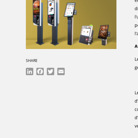
e
d
l
p
l
A
L
SHARE
g
LinkedIn
Facebook
Twitter
Email
L
d
c
d
v