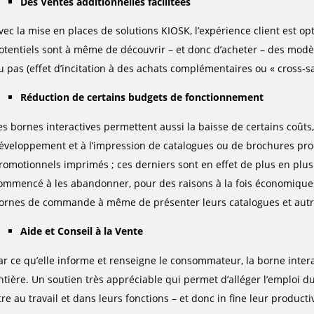
Des Ventes additionnelles facilitées
vec la mise en places de solutions KIOSK, l’expérience client est o
otentiels sont à même de découvrir – et donc d’acheter – des modè
u pas (effet d’incitation à des achats complémentaires ou « cross-sa
Réduction de certains budgets de fonctionnement
es bornes interactives permettent aussi la baisse de certains coûts
éveloppement et à l’impression de catalogues ou de brochures produi
romotionnels imprimés ; ces derniers sont en effet de plus en plus
ommencé à les abandonner, pour des raisons à la fois économiques 
ornes de commande à même de présenter leurs catalogues et autre
Aide et Conseil à la Vente
ar ce qu’elle informe et renseigne le consommateur, la borne interac
ntière. Un soutien très appréciable qui permet d’alléger l’emploi
tre au travail et dans leurs fonctions – et donc in fine leur productiv