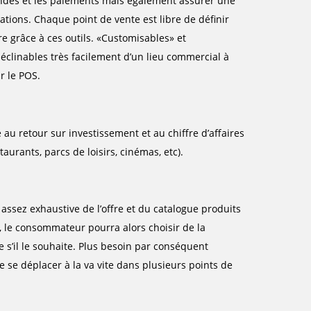
andes et les paiements mais également assurer une
ations. Chaque point de vente est libre de définir
dre grâce à ces outils. «Customisables» et
éclinables très facilement d’un lieu commercial à
r le POS.
au retour sur investissement et au chiffre d’affaires
urants, parcs de loisirs, cinémas, etc).
ssez exhaustive de l’offre et du catalogue produits
, le consommateur pourra alors choisir de la
e s’il le souhaite. Plus besoin par conséquent
se déplacer à la va vite dans plusieurs points de