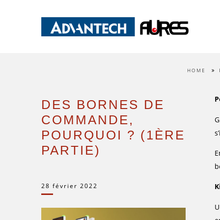
HOME
P
DES BORNES DE
COMMANDE,
G
POURQUOI ? (1ÈRE
s
PARTIE)
E
b
28 février 2022
K
U