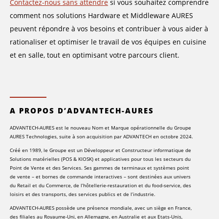
Contactez-nous sans attendre
si vous souhaitez comprendre
comment nos solutions Hardware et Middleware AURES
peuvent répondre à vos besoins et contribuer à vous aider à
rationaliser et optimiser le travail de vos équipes en cuisine
et en salle, tout en optimisant votre parcours client.
A PROPOS D’ADVANTECH-AURES
ADVANTECH-AURES est le nouveau Nom et Marque opérationnelle du Groupe
AURES Technologies, suite à son acquisition par ADVANTECH en octobre 2024.
Créé en 1989, le Groupe est un Développeur et Constructeur informatique de
Solutions matérielles (POS & KIOSK) et applicatives pour tous les secteurs du
Point de Vente et des Services. Ses gammes de terminaux et systèmes point
de vente – et bornes de commande interactives – sont destinées aux univers
du Retail et du Commerce, de l’hôtellerie-restauration et du food-service, des
loisirs et des transports, des services publics et de l’industrie.
ADVANTECH-AURES possède une présence mondiale, avec un siège en France,
des filiales au Royaume-Uni, en Allemagne, en Australie et aux Etats-Unis,