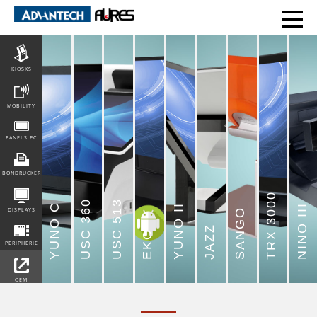
POS
KIOSKS
MOBILITY
PANELS PC
BONDRUCKER
TRX 3000
USC 360
USC 513
YUNO C
YUNO II
NINO III
SANGO
DISPLAYS
JAZZ
EKO
PERIPHERIE
OEM
INTEGRATION