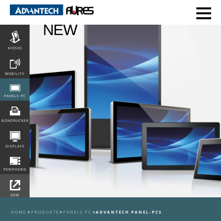
POS
NEW
KIOSKS
MOBILITY
PANELS PC
BONDRUCKER
DISPLAYS
PERIPHERIE
OEM
INTEGRATION
HOME
PRODUKTE
PANELS PC
ADVANTECH PANEL-PCS